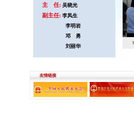
主 任:
吴晓光
副主任:
李凤生
李明岩
邓 勇
刘丽华
友情链接