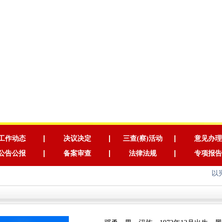
工作动态
决议决定
三查(察)活动
意见办理
公告公报
备案审查
法律法规
专项报告
以宪