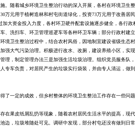
。随着城乡环境卫生整治行动的深入开展，各村在环境卫生整
30万元用于植树造林和村屯街道绿化，投资73万元用于改善居民生
通过加大资金投入力度，各村环卫硬件配套设施逐步健全，各行政
输车、洗扫车、环卫管理巡逻车等各种环卫车辆；部分行政村建
村环境卫生整治过程中，结合农村风俗，因地制宜建设省级生态
强大气污染治理。积极进行改水、改厕，建设养殖小区，实现
行管理，制定管理办法三是加强生活垃圾治理。组织党员服务队
专人专车负责，对居民产生的垃圾实行袋装，并由专人清运，做
了一定的成效，但乡村整体的环境卫生整治工作存在一些问题
在果皮纸屑乱扔等现象，随着农村居民生活水平的提高，现代
、池边，垃圾堆随处可见。调研中发现，部分村屯还没有做到日